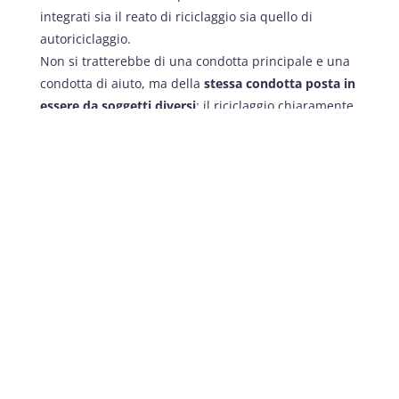
integrati sia il reato di riciclaggio sia quello di
autoriciclaggio.
Non si tratterebbe di una condotta principale e una
condotta di aiuto, ma della
stessa condotta posta in
essere da soggetti diversi
: il riciclaggio chiaramente
lo può commettere solo chi non è anche l’autore del
reato presupposto, mentre l’autoriciclaggio lo
commette necessariamente l’autore del reato
presupposto.
In base alla nuova tesi si deve ritenere come la
condotta del terzo
extraneus
rispetto al reato di
autoriciclaggio ricada sotto due norme incriminatrici,
integrando plurisoggettivamente il reato di
autoriciclaggio e monosoggettivamente quello di
riciclaggio; sarà però solo quest’ultima norma a
prevalere, in applicazione del principio di
sussidiarietà dell’art. 648
bis
c.p..
L’autore del reato presupposto resterà, invece,