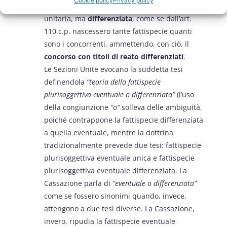
Cookie policy
Privacy policy
fattispecie plurisoggettiva eventuale non
unitaria, ma
differenziata
, come se dall’art.
110 c.p. nascessero tante fattispecie quanti
sono i concorrenti, ammettendo, con ciò, il
concorso con titoli di reato differenziati
.
Le Sezioni Unite evocano la suddetta tesi
definendola
“teoria della fattispecie
plurisoggettiva eventuale o differenziata”
(l’uso
della congiunzione
“o”
solleva delle ambiguità,
poiché contrappone la fattispecie differenziata
a quella eventuale, mentre la dottrina
tradizionalmente prevede due tesi: fattispecie
plurisoggettiva eventuale unica e fattispecie
plurisoggettiva eventuale differenziata. La
Cassazione parla di
“eventuale o differenziata”
come se fossero sinonimi quando, invece,
attengono a due tesi diverse. La Cassazione,
invero, ripudia la fattispecie eventuale