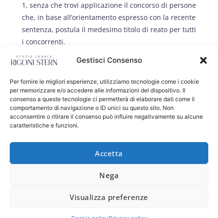
1, senza che trovi applicazione il concorso di persone
che, in base all’orientamento espresso con la recente
sentenza, postula il medesimo titolo di reato per tutti
i concorrenti.
Gestisci Consenso
La tesi espressa dalle Sezioni Unite deve ritenersi
condivisibile per due ordini di ragione:
Per fornire le migliori esperienze, utilizziamo tecnologie come i cookie
per memorizzare e/o accedere alle informazioni del dispositivo. Il
consenso a queste tecnologie ci permetterà di elaborare dati come il
L’art. 110 c.p. crea una fattispecie
comportamento di navigazione o ID unici su questo sito. Non
plurisoggettiva eventuale
diversa
dalla
acconsentire o ritirare il consenso può influire negativamente su alcune
caratteristiche e funzioni.
fattispecie di parte speciale, una fattispecie a
forma libera causalmente orientata d’evento
(dove per evento si intende il reato in cui si
Accetta
concorre). La nuova fattispecie è volta a punire
Nega
chiunque dia un contributo materiale o morale
al reato che altrimenti non si perfezionerebbe.
Visualizza preferenze
Una parte della dottrina (A. Pagliaro), evocata
dalle Sezioni Unite, aveva ipotizzato una