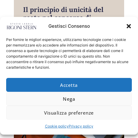
Il principio di unicità del
reato nel concorso di
persone dopo la sentenza
Gestisci Consenso
delle Sezioni Unite della
Per fornire le migliori esperienze, utilizziamo tecnologie come i cookie
Corte di Cassazione n.
per memorizzare e/o accedere alle informazioni del dispositivo. Il
27727/2024.
consenso a queste tecnologie ci permetterà di elaborare dati come il
comportamento di navigazione o ID unici su questo sito. Non
acconsentire o ritirare il consenso può influire negativamente su alcune
(Cass. pen., Sez. Unite, Sent., (data ud. 14/12/2023)
caratteristiche e funzioni.
11/07/2024, n. 27727- presidente: Cassano
Margherita) In tema di unicità del titolo
Accetta
LEGGI
Nega
10/09/2024
Visualizza preferenze
Cookie policy
Privacy policy