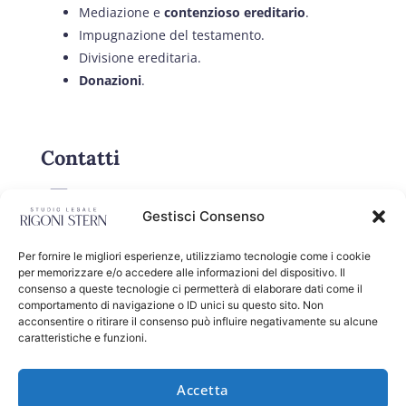
Mediazione e
contenzioso ereditario
.
Impugnazione del testamento.
Divisione ereditaria.
Donazioni
.
Contatti
TELEFONO
Gestisci Consenso
0444 502252
E-MAIL
Per fornire le migliori esperienze, utilizziamo tecnologie come i cookie
per memorizzare e/o accedere alle informazioni del dispositivo. Il
info@studiorigonistern.it
consenso a queste tecnologie ci permetterà di elaborare dati come il
comportamento di navigazione o ID unici su questo sito. Non
DOVE SIAMO
acconsentire o ritirare il consenso può influire negativamente su alcune
Palazzo Porto Festa, Contra' Porti 21 -
caratteristiche e funzioni.
Vicenza.
Accetta